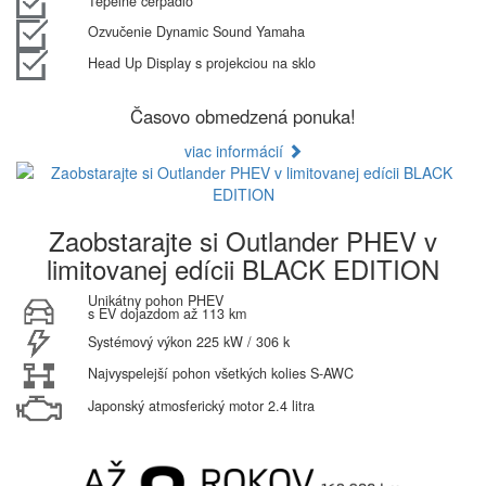
Tepelné čerpadlo
Ozvučenie Dynamic Sound Yamaha
Head Up Display s projekciou na sklo
Časovo obmedzená ponuka!
viac informácií
Zaobstarajte si Outlander PHEV v
limitovanej edícii BLACK EDITION
Unikátny pohon PHEV
s EV dojazdom až 113 km
Systémový výkon 225 kW / 306 k
Najvyspelejší pohon všetkých kolies S-AWC
Japonský atmosferický motor 2.4 litra