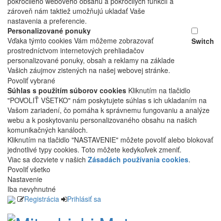
pokročilého webového obsahu a pokročilých funkcií a
zároveň nám taktiež umožňujú ukladať Vaše
nastavenia a preferencie.
Personalizované ponuky
Vďaka týmto cookies Vám môžeme zobrazovať
Switch
prostredníctvom internetových prehliadačov
personalizované ponuky, obsah a reklamy na základe
Vašich záujmov zistených na našej webovej stránke.
Povoliť vybrané
Súhlas s použitím súborov cookies
Kliknutím na tlačidlo
"POVOLIŤ VŠETKO" nám poskytujete súhlas s ich ukladaním na
Vašom zariadení, čo pomáha k správnemu fungovaniu a analýze
webu a k poskytovaniu personalizovaného obsahu na našich
komunikačných kanáloch.
Kliknutím na tlačidlo "NASTAVENIE" môžete povoliť alebo blokovať
jednotlivé typy cookies. Toto môžete kedykoľvek zmeniť.
Viac sa dozviete v našich
Zásadách používania cookies
.
Povoliť všetko
Nastavenie
Iba nevyhnutné
Registrácia
Prihlásiť sa