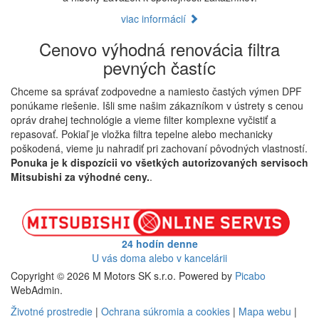
viac informácií
Cenovo výhodná renovácia filtra
pevných častíc
Chceme sa správať zodpovedne a namiesto častých výmen DPF
ponúkame riešenie. Išli sme našim zákazníkom v ústrety s cenou
opráv drahej technológie a vieme filter komplexne vyčistiť a
repasovať. Pokiaľ je vložka filtra tepelne alebo mechanicky
poškodená, vieme ju nahradiť pri zachovaní pôvodných vlastností.
Ponuka je k dispozícii vo všetkých autorizovaných servisoch
Mitsubishi za výhodné ceny.
.
24 hodín denne
U vás doma alebo v kancelárii
Copyright © 2026 M Motors SK s.r.o. Powered by
Picabo
WebAdmin.
Životné prostredie
|
Ochrana súkromia a cookies
|
Mapa webu
|