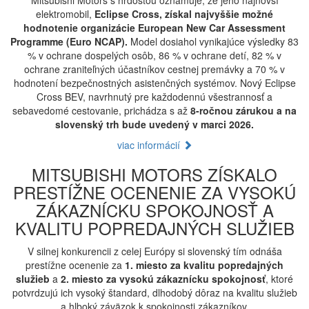
Mitsubishi Motors s hrdosťou oznamuje, že jeho najnovší
elektromobil,
Eclipse Cross, získal najvyššie možné
hodnotenie organizácie European New Car Assessment
Programme (Euro NCAP).
Model dosiahol vynikajúce výsledky 83
% v ochrane dospelých osôb, 86 % v ochrane detí, 82 % v
ochrane zraniteľných účastníkov cestnej premávky a 70 % v
hodnotení bezpečnostných asistenčných systémov. Nový Eclipse
Cross BEV, navrhnutý pre každodennú všestrannosť a
sebavedomé cestovanie, prichádza s až
8-ročnou zárukou a na
slovenský trh bude uvedený v marci 2026.
viac informácií
MITSUBISHI MOTORS ZÍSKALO
PRESTÍŽNE OCENENIE ZA VYSOKÚ
ZÁKAZNÍCKU SPOKOJNOSŤ A
KVALITU POPREDAJNÝCH SLUŽIEB
V silnej konkurencii z celej Európy si slovenský tím odnáša
prestížne ocenenie za
1. miesto za kvalitu popredajných
služieb
a
2. miesto za vysokú zákaznícku spokojnosť
, ktoré
potvrdzujú ich vysoký štandard, dlhodobý dôraz na kvalitu služieb
a hlboký záväzok k spokojnosti zákazníkov.