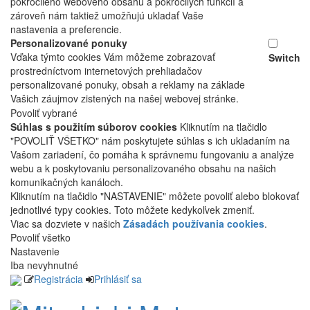
pokročilého webového obsahu a pokročilých funkcií a
zároveň nám taktiež umožňujú ukladať Vaše
nastavenia a preferencie.
Personalizované ponuky
Vďaka týmto cookies Vám môžeme zobrazovať
Switch
prostredníctvom internetových prehliadačov
personalizované ponuky, obsah a reklamy na základe
Vašich záujmov zistených na našej webovej stránke.
Povoliť vybrané
Súhlas s použitím súborov cookies
Kliknutím na tlačidlo
"POVOLIŤ VŠETKO" nám poskytujete súhlas s ich ukladaním na
Vašom zariadení, čo pomáha k správnemu fungovaniu a analýze
webu a k poskytovaniu personalizovaného obsahu na našich
komunikačných kanáloch.
Kliknutím na tlačidlo "NASTAVENIE" môžete povoliť alebo blokovať
jednotlivé typy cookies. Toto môžete kedykoľvek zmeniť.
Viac sa dozviete v našich
Zásadách používania cookies
.
Povoliť všetko
Nastavenie
Iba nevyhnutné
Registrácia
Prihlásiť sa