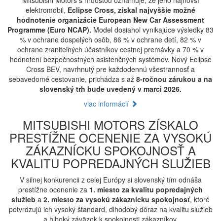
Mitsubishi Motors s hrdosťou oznamuje, že jeho najnovší
elektromobil,
Eclipse Cross, získal najvyššie možné
hodnotenie organizácie European New Car Assessment
Programme (Euro NCAP).
Model dosiahol vynikajúce výsledky 83
% v ochrane dospelých osôb, 86 % v ochrane detí, 82 % v
ochrane zraniteľných účastníkov cestnej premávky a 70 % v
hodnotení bezpečnostných asistenčných systémov. Nový Eclipse
Cross BEV, navrhnutý pre každodennú všestrannosť a
sebavedomé cestovanie, prichádza s až
8-ročnou zárukou a na
slovenský trh bude uvedený v marci 2026.
viac informácií
MITSUBISHI MOTORS ZÍSKALO
PRESTÍŽNE OCENENIE ZA VYSOKÚ
ZÁKAZNÍCKU SPOKOJNOSŤ A
KVALITU POPREDAJNÝCH SLUŽIEB
V silnej konkurencii z celej Európy si slovenský tím odnáša
prestížne ocenenie za
1. miesto za kvalitu popredajných
služieb
a
2. miesto za vysokú zákaznícku spokojnosť
, ktoré
potvrdzujú ich vysoký štandard, dlhodobý dôraz na kvalitu služieb
a hlboký záväzok k spokojnosti zákazníkov.