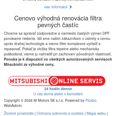
viac informácií
Cenovo výhodná renovácia filtra
pevných častíc
Chceme sa správať zodpovedne a namiesto častých výmen DPF
ponúkame riešenie. Išli sme našim zákazníkom v ústrety s cenou
opráv drahej technológie a vieme filter komplexne vyčistiť a
repasovať. Pokiaľ je vložka filtra tepelne alebo mechanicky
poškodená, vieme ju nahradiť pri zachovaní pôvodných vlastností.
Ponuka je k dispozícii vo všetkých autorizovaných servisoch
Mitsubishi za výhodné ceny.
.
24 hodín denne
U vás doma alebo v kancelárii
Copyright © 2026 M Motors SK s.r.o. Powered by
Picabo
WebAdmin.
Životné prostredie
|
Ochrana súkromia a cookies
|
Mapa webu
|