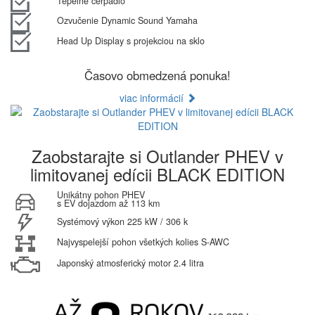
Tepelné čerpadlo
Ozvučenie Dynamic Sound Yamaha
Head Up Display s projekciou na sklo
Časovo obmedzená ponuka!
viac informácií
Zaobstarajte si Outlander PHEV v
limitovanej edícii BLACK EDITION
Unikátny pohon PHEV
s EV dojazdom až 113 km
Systémový výkon 225 kW / 306 k
Najvyspelejší pohon všetkých kolies S-AWC
Japonský atmosferický motor 2.4 litra