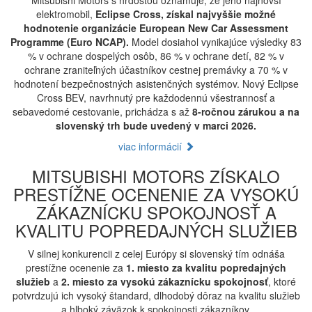
Mitsubishi Motors s hrdosťou oznamuje, že jeho najnovší
elektromobil,
Eclipse Cross, získal najvyššie možné
hodnotenie organizácie European New Car Assessment
Programme (Euro NCAP).
Model dosiahol vynikajúce výsledky 83
% v ochrane dospelých osôb, 86 % v ochrane detí, 82 % v
ochrane zraniteľných účastníkov cestnej premávky a 70 % v
hodnotení bezpečnostných asistenčných systémov. Nový Eclipse
Cross BEV, navrhnutý pre každodennú všestrannosť a
sebavedomé cestovanie, prichádza s až
8-ročnou zárukou a na
slovenský trh bude uvedený v marci 2026.
viac informácií
MITSUBISHI MOTORS ZÍSKALO
PRESTÍŽNE OCENENIE ZA VYSOKÚ
ZÁKAZNÍCKU SPOKOJNOSŤ A
KVALITU POPREDAJNÝCH SLUŽIEB
V silnej konkurencii z celej Európy si slovenský tím odnáša
prestížne ocenenie za
1. miesto za kvalitu popredajných
služieb
a
2. miesto za vysokú zákaznícku spokojnosť
, ktoré
potvrdzujú ich vysoký štandard, dlhodobý dôraz na kvalitu služieb
a hlboký záväzok k spokojnosti zákazníkov.