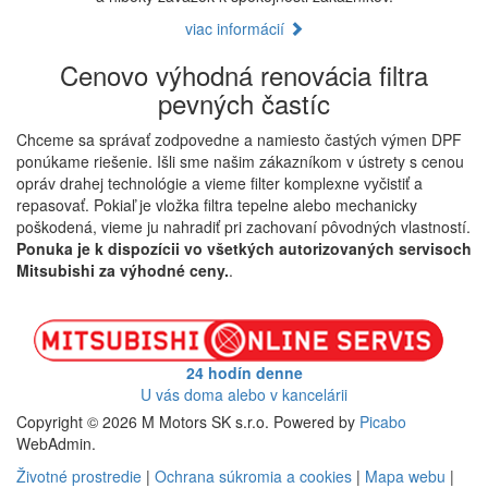
viac informácií
Cenovo výhodná renovácia filtra
pevných častíc
Chceme sa správať zodpovedne a namiesto častých výmen DPF
ponúkame riešenie. Išli sme našim zákazníkom v ústrety s cenou
opráv drahej technológie a vieme filter komplexne vyčistiť a
repasovať. Pokiaľ je vložka filtra tepelne alebo mechanicky
poškodená, vieme ju nahradiť pri zachovaní pôvodných vlastností.
Ponuka je k dispozícii vo všetkých autorizovaných servisoch
Mitsubishi za výhodné ceny.
.
24 hodín denne
U vás doma alebo v kancelárii
Copyright © 2026 M Motors SK s.r.o. Powered by
Picabo
WebAdmin.
Životné prostredie
|
Ochrana súkromia a cookies
|
Mapa webu
|