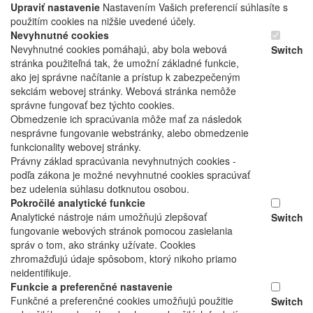
Upraviť nastavenie
Nastavením Vašich preferencií súhlasíte s
použitím cookies na nižšie uvedené účely.
Nevyhnutné cookies
Nevyhnutné cookies pomáhajú, aby bola webová
Switch
stránka použiteľná tak, že umožní základné funkcie,
ako jej správne načítanie a prístup k zabezpečeným
sekciám webovej stránky. Webová stránka nemôže
správne fungovať bez týchto cookies.
Obmedzenie ich spracúvania môže mať za následok
nesprávne fungovanie webstránky, alebo obmedzenie
funkcionality webovej stránky.
Právny základ spracúvania nevyhnutných cookies -
podľa zákona je možné nevyhnutné cookies spracúvať
bez udelenia súhlasu dotknutou osobou.
Pokročilé analytické funkcie
Analytické nástroje nám umožňujú zlepšovať
Switch
fungovanie webových stránok pomocou zasielania
správ o tom, ako stránky užívate. Cookies
zhromažďujú údaje spôsobom, ktorý nikoho priamo
neidentifikuje.
Funkcie a preferenčné nastavenie
Funkčné a preferenčné cookies umožňujú použitie
Switch