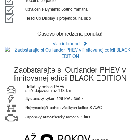
Tepelné čerpadlo
Ozvučenie Dynamic Sound Yamaha
Head Up Display s projekciou na sklo
Časovo obmedzená ponuka!
viac informácií
Zaobstarajte si Outlander PHEV v
limitovanej edícii BLACK EDITION
Unikátny pohon PHEV
s EV dojazdom až 113 km
Systémový výkon 225 kW / 306 k
Najvyspelejší pohon všetkých kolies S-AWC
Japonský atmosferický motor 2.4 litra