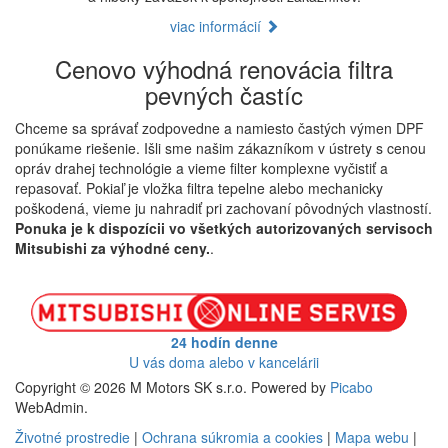
viac informácií
Cenovo výhodná renovácia filtra
pevných častíc
Chceme sa správať zodpovedne a namiesto častých výmen DPF
ponúkame riešenie. Išli sme našim zákazníkom v ústrety s cenou
opráv drahej technológie a vieme filter komplexne vyčistiť a
repasovať. Pokiaľ je vložka filtra tepelne alebo mechanicky
poškodená, vieme ju nahradiť pri zachovaní pôvodných vlastností.
Ponuka je k dispozícii vo všetkých autorizovaných servisoch
Mitsubishi za výhodné ceny.
.
24 hodín denne
U vás doma alebo v kancelárii
Copyright © 2026 M Motors SK s.r.o. Powered by
Picabo
WebAdmin.
Životné prostredie
|
Ochrana súkromia a cookies
|
Mapa webu
|