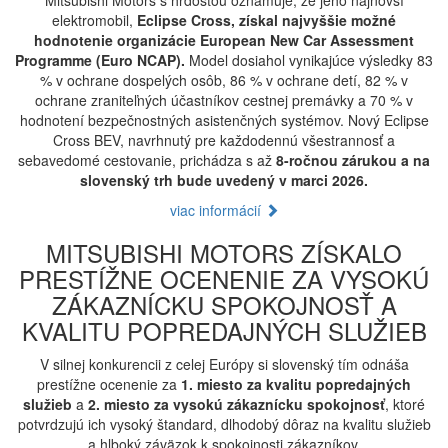
Mitsubishi Motors s hrdosťou oznamuje, že jeho najnovší
elektromobil,
Eclipse Cross, získal najvyššie možné
hodnotenie organizácie European New Car Assessment
Programme (Euro NCAP).
Model dosiahol vynikajúce výsledky 83
% v ochrane dospelých osôb, 86 % v ochrane detí, 82 % v
ochrane zraniteľných účastníkov cestnej premávky a 70 % v
hodnotení bezpečnostných asistenčných systémov. Nový Eclipse
Cross BEV, navrhnutý pre každodennú všestrannosť a
sebavedomé cestovanie, prichádza s až
8-ročnou zárukou a na
slovenský trh bude uvedený v marci 2026.
viac informácií
MITSUBISHI MOTORS ZÍSKALO
PRESTÍŽNE OCENENIE ZA VYSOKÚ
ZÁKAZNÍCKU SPOKOJNOSŤ A
KVALITU POPREDAJNÝCH SLUŽIEB
V silnej konkurencii z celej Európy si slovenský tím odnáša
prestížne ocenenie za
1. miesto za kvalitu popredajných
služieb
a
2. miesto za vysokú zákaznícku spokojnosť
, ktoré
potvrdzujú ich vysoký štandard, dlhodobý dôraz na kvalitu služieb
a hlboký záväzok k spokojnosti zákazníkov.