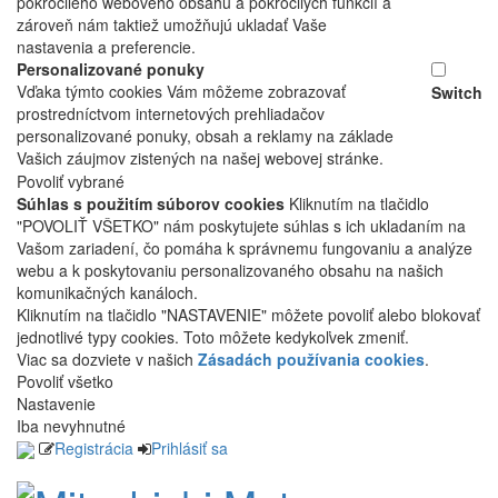
pokročilého webového obsahu a pokročilých funkcií a
zároveň nám taktiež umožňujú ukladať Vaše
nastavenia a preferencie.
Personalizované ponuky
Vďaka týmto cookies Vám môžeme zobrazovať
Switch
prostredníctvom internetových prehliadačov
personalizované ponuky, obsah a reklamy na základe
Vašich záujmov zistených na našej webovej stránke.
Povoliť vybrané
Súhlas s použitím súborov cookies
Kliknutím na tlačidlo
"POVOLIŤ VŠETKO" nám poskytujete súhlas s ich ukladaním na
Vašom zariadení, čo pomáha k správnemu fungovaniu a analýze
webu a k poskytovaniu personalizovaného obsahu na našich
komunikačných kanáloch.
Kliknutím na tlačidlo "NASTAVENIE" môžete povoliť alebo blokovať
jednotlivé typy cookies. Toto môžete kedykoľvek zmeniť.
Viac sa dozviete v našich
Zásadách používania cookies
.
Povoliť všetko
Nastavenie
Iba nevyhnutné
Registrácia
Prihlásiť sa