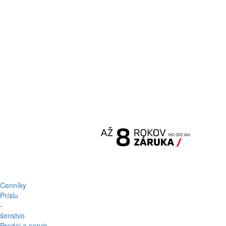
Cenníky
Príslu
-
šenstvo
Predaj a servis