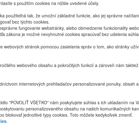
lasíte s použitím cookies na nižšie uvedené účely.
 použiteľná tak, že umožní základné funkcie, ako jej správne načíta
ovať bez týchto cookies.
právne fungovanie webstránky, alebo obmedzenie funkcionality webov
dľa zákona je možné nevyhnutné cookies spracúvať bez udelenia súhl
ie webových stránok pomocou zasielania správ o tom, ako stránky uží
ročilého webového obsahu a pokročilých funkcií a zároveň nám taktie
níctvom internetových prehliadačov personalizované ponuky, obsah a
ačidlo "POVOLIŤ VŠETKO" nám poskytujete súhlas s ich ukladaním na V
poskytovaniu personalizovaného obsahu na našich komunikačných kan
bo blokovať jednotlivé typy cookies. Toto môžete kedykoľvek zmeniť.
ies
.