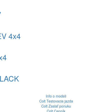
V
V 4x4
x4
LACK
Info o modeli
Colt
Testovacia jazda
Colt
Zaslať ponuku
Colt
Cenník