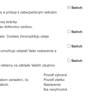
Switch
nie a prístup k zabezpečeným sekciám
ej stránky.
asu dotknutou osobou.
Switch
vate. Cookies zhromažďujú údaje
Switch
ž umožňujú ukladať Vaše nastavenia a
Switch
 reklamy na základe Vašich záujmov
Povoliť vybrané
ašom zariadení, čo
Povoliť všetko
áloch.
Nastavenie
Iba nevyhnutné