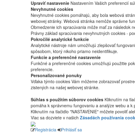
Upraviť nastavenie
Nastavením Vašich preferencií súh
Nevyhnutné cookies
Nevyhnutné cookies pomáhajú, aby bola webová stránka
webovej stránky. Webová stránka nemôže správne fung
Obmedzenie ich spracúvania môže mať za následok nes
Právny základ spracúvania nevyhnutných cookies - po
Pokročilé analytické funkcie
Analytické nástroje nám umožňujú zlepšovať fungovan
spôsobom, ktorý nikoho priamo neidentifikuje.
Funkcie a preferenčné nastavenie
Funkčné a preferenčné cookies umožňujú použitie pok
preferencie.
Personalizované ponuky
Vďaka týmto cookies Vám môžeme zobrazovať prostred
zistených na našej webovej stránke.
Súhlas s použitím súborov cookies
Kliknutím na tl
pomáha k správnemu fungovaniu a analýze webu a k 
Kliknutím na tlačidlo "NASTAVENIE" môžete povoliť ale
Viac sa dozviete v našich
Zásadách používania cook
Registrácia
Prihlásiť sa