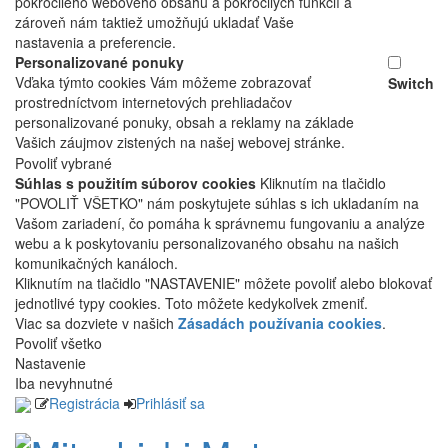
pokročilého webového obsahu a pokročilých funkcií a
zároveň nám taktiež umožňujú ukladať Vaše
nastavenia a preferencie.
Personalizované ponuky
Vďaka týmto cookies Vám môžeme zobrazovať
Switch
prostredníctvom internetových prehliadačov
personalizované ponuky, obsah a reklamy na základe
Vašich záujmov zistených na našej webovej stránke.
Povoliť vybrané
Súhlas s použitím súborov cookies
Kliknutím na tlačidlo
"POVOLIŤ VŠETKO" nám poskytujete súhlas s ich ukladaním na
Vašom zariadení, čo pomáha k správnemu fungovaniu a analýze
webu a k poskytovaniu personalizovaného obsahu na našich
komunikačných kanáloch.
Kliknutím na tlačidlo "NASTAVENIE" môžete povoliť alebo blokovať
jednotlivé typy cookies. Toto môžete kedykoľvek zmeniť.
Viac sa dozviete v našich
Zásadách používania cookies
.
Povoliť všetko
Nastavenie
Iba nevyhnutné
Registrácia
Prihlásiť sa