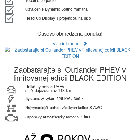
Tepelné čerpadlo
Ozvučenie Dynamic Sound Yamaha
Head Up Display s projekciou na sklo
Časovo obmedzená ponuka!
viac informácií
Zaobstarajte si Outlander PHEV v
limitovanej edícii BLACK EDITION
Unikátny pohon PHEV
s EV dojazdom až 113 km
Systémový výkon 225 kW / 306 k
Najvyspelejší pohon všetkých kolies S-AWC
Japonský atmosferický motor 2.4 litra