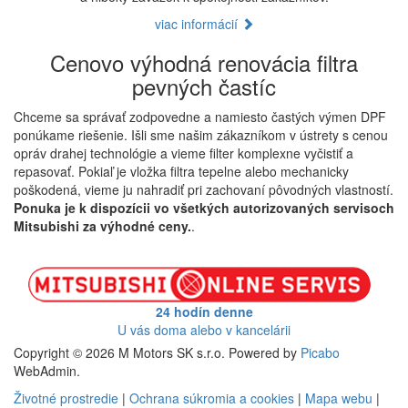
viac informácií
Cenovo výhodná renovácia filtra
pevných častíc
Chceme sa správať zodpovedne a namiesto častých výmen DPF
ponúkame riešenie. Išli sme našim zákazníkom v ústrety s cenou
opráv drahej technológie a vieme filter komplexne vyčistiť a
repasovať. Pokiaľ je vložka filtra tepelne alebo mechanicky
poškodená, vieme ju nahradiť pri zachovaní pôvodných vlastností.
Ponuka je k dispozícii vo všetkých autorizovaných servisoch
Mitsubishi za výhodné ceny.
.
24 hodín denne
U vás doma alebo v kancelárii
Copyright © 2026 M Motors SK s.r.o. Powered by
Picabo
WebAdmin.
Životné prostredie
|
Ochrana súkromia a cookies
|
Mapa webu
|