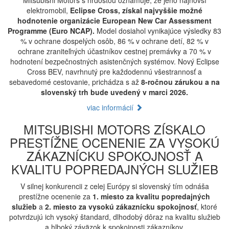
Mitsubishi Motors s hrdosťou oznamuje, že jeho najnovší
elektromobil,
Eclipse Cross, získal najvyššie možné
hodnotenie organizácie European New Car Assessment
Programme (Euro NCAP).
Model dosiahol vynikajúce výsledky 83
% v ochrane dospelých osôb, 86 % v ochrane detí, 82 % v
ochrane zraniteľných účastníkov cestnej premávky a 70 % v
hodnotení bezpečnostných asistenčných systémov. Nový Eclipse
Cross BEV, navrhnutý pre každodennú všestrannosť a
sebavedomé cestovanie, prichádza s až
8-ročnou zárukou a na
slovenský trh bude uvedený v marci 2026.
viac informácií
MITSUBISHI MOTORS ZÍSKALO
PRESTÍŽNE OCENENIE ZA VYSOKÚ
ZÁKAZNÍCKU SPOKOJNOSŤ A
KVALITU POPREDAJNÝCH SLUŽIEB
V silnej konkurencii z celej Európy si slovenský tím odnáša
prestížne ocenenie za
1. miesto za kvalitu popredajných
služieb
a
2. miesto za vysokú zákaznícku spokojnosť
, ktoré
potvrdzujú ich vysoký štandard, dlhodobý dôraz na kvalitu služieb
a hlboký záväzok k spokojnosti zákazníkov.